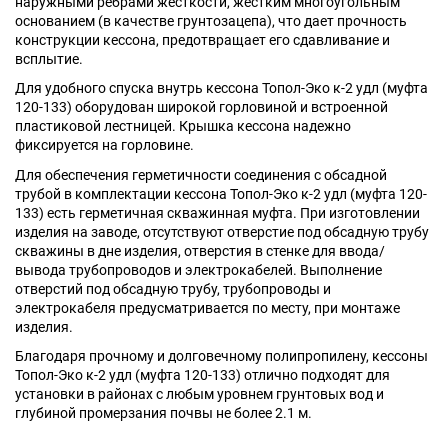
наружными ребрами жесткости, жестким многоугольным
основанием (в качестве грунтозацепа), что дает прочность
конструкции кессона, предотвращает его сдавливание и
всплытие.
Для удобного спуска внутрь кессона Топол-Эко к-2 удл (муфта
120-133) оборудован широкой горловиной и встроенной
пластиковой лестницей. Крышка кессона надежно
фиксируется на горловине.
Для обеспечения герметичности соединения с обсадной
трубой в комплектации кессона Топол-Эко к-2 удл (муфта 120-
133) есть герметичная скважинная муфта. При изготовлении
изделия на заводе, отсутствуют отверстие под обсадную трубу
скважины в дне изделия, отверстия в стенке для ввода/
вывода трубопроводов и электрокабелей. Выполнение
отверстий под обсадную трубу, трубопроводы и
электрокабеля предусматривается по месту, при монтаже
изделия.
Благодаря прочному и долговечному полипропилену, кессоны
Топол-Эко к-2 удл (муфта 120-133) отлично подходят для
установки в районах с любым уровнем грунтовых вод и
глубиной промерзания почвы не более 2.1 м.