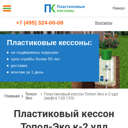
Наверх
+7 (495) 324-00-08
Контакты
Пластиковые кессоны:
не подвержены коррозии
срок службы более 50 лет
доставка
монтаж за 1 день
Топол-
Пластиковый кессон Топол-Эко к-2 удл
Главная
Эко
(муфта 120-133)
Пластиковый кессон
Топол-Эко к-2 удл