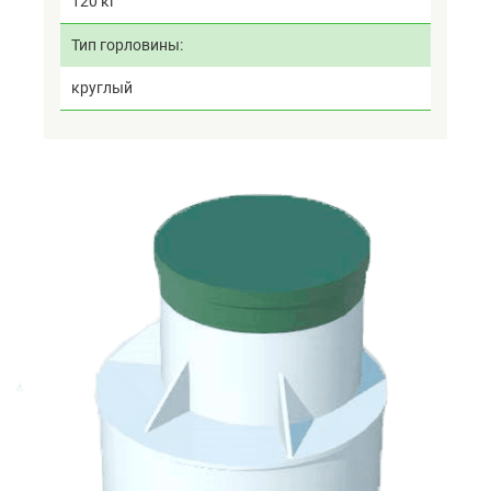
120 кг
Тип горловины
круглый